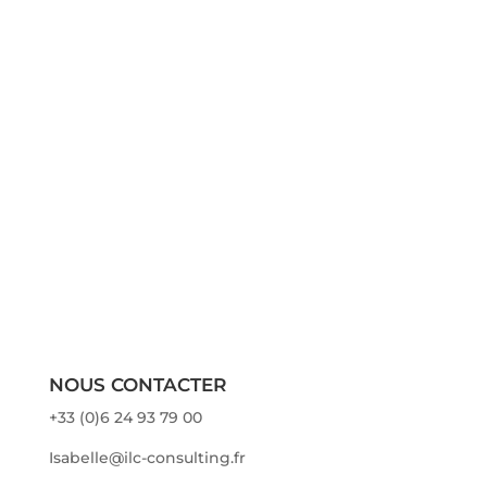
Très impliquée dans les réseaux
d’innovation et d’entrepreneuriat, je
constate qu’on oppose souvent la créativité
des entrepreneurs à la rigueur de la gestion
de projet ! Alors, juste quelques lignes pour
réaliser la symbiose 😉 et libérer le
potentiel...
« ENTRÉES PRÉCÉDENTES
NOUS CONTACTER
+33 (0)6 24 93 79 00
Isabelle@ilc-consulting.fr