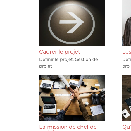
Cadrer le projet
Les
Définir le projet
,
Gestion de
Défi
projet
proj
La mission de chef de
Qu’